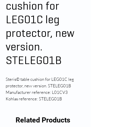
cushion for
LEG01C leg
protector, new
version.
STELEG01B
Steris© table cushion for LEG01C leg
protector, new version. STELEG01B
Manufacturer reference: L01CV3
Kohlas reference: STELEG01B
Related Products