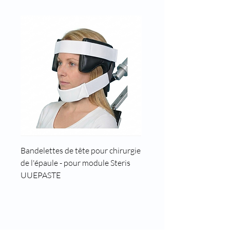
Bandelettes de tête pour chirurgie
Cale tête pour position t
de l'épaule - pour module Steris
UUEPASTE