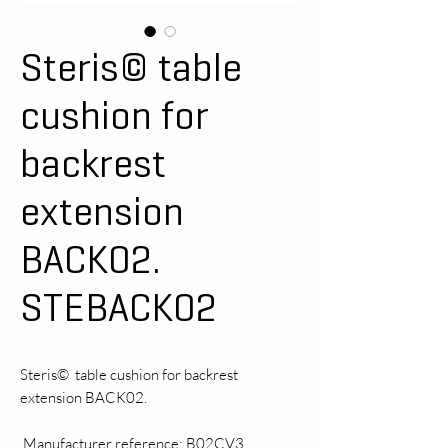
Steris© table
cushion for
backrest
extension
BACK02.
STEBACK02
Steris© table cushion for backrest
extension BACK02.
Manufacturer reference: B02CV3