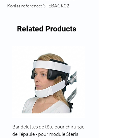
Kohlas reference: STEBACK02
Related Products
Bandelettes de tête pour chirurgie
Cale tête pour position t
de l'épaule - pour module Steris