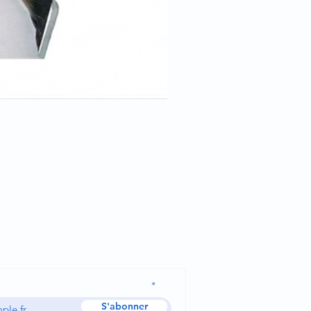
Cale tête pour position trend
Demander un devis
sse e-mail et recevez nos actualités
S'abonner