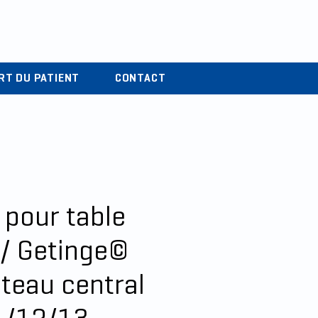
r
04 37 44 15 72
RT DU PATIENT
CONTACT
 pour table
/ Getinge©
ateau central