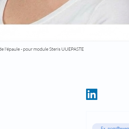
Aperçu rapide
 de l'épaule - pour module Steris UUEPASTE
ACCUEIL
CATALOGUE
Saisissez votre adre