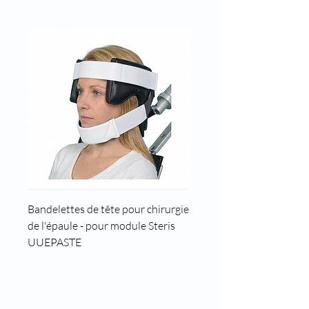
Bandelettes de tête pour chirurgie
Cale tête pour position t
de l'épaule - pour module Steris
UUEPASTE