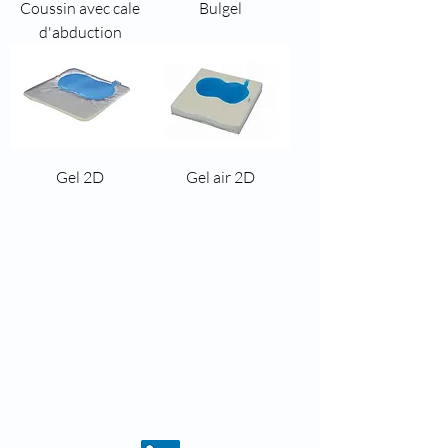
Coussin avec cale
Bulgel
d'abduction
Gel 2D
Gel air 2D
8 rue des roses
69960 Corbas
Téléphone :
04 37 44 15 72
Fax : 04 28 10 38 34
E-mail :
infos@kohlas.fr
Mentions légales