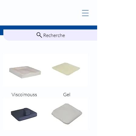
Recherche
Visco’mouss
Gel