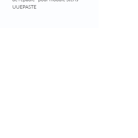
UUEPASTE
8 rue des roses
69960 Corbas
Téléphone :
04 37 44 15 72
Fax : 04 28 10 38 34
E-mail :
infos@kohlas.fr
Mentions légales
Saisissez votre adresse e-mail et
recevez nos actualités
S'abonner