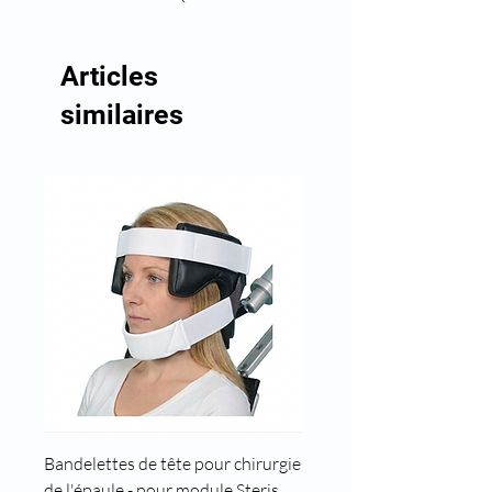
Articles
similaires
Bandelettes de tête pour chirurgie
Cale tête pour position t
de l'épaule - pour module Steris