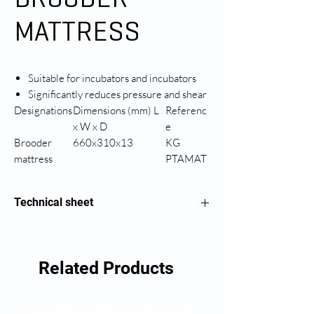
MATTRESS
Suitable for incubators and incubators
Significantly reduces pressure and shear
Designations
Dimensions (mm) L
Referenc
x W x D
e
Brooder
660x310x13
KG
mattress
PTAMAT
Technical sheet
Mattress for incubator
Related Products