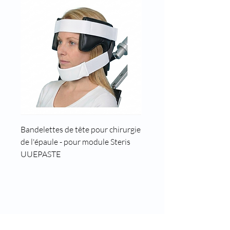
Bandelettes de tête pour chirurgie
Cale tête pour position t
de l'épaule - pour module Steris
UUEPASTE
8 rue des roses
69960 Corbas