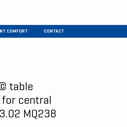
r
04 37 44 15 72
ENT COMFORT
CONTACT
© table
for central
33.02 MQ238