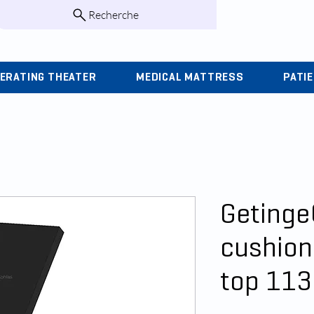
Recherche
infos@kohlas.f
ERATING THEATER
MEDICAL MATTRESS
PATI
Getinge
cushion 
top 11