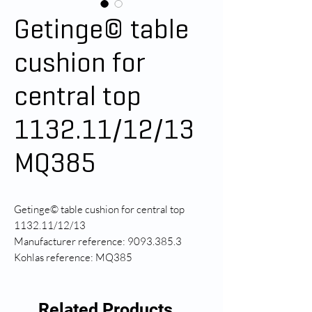
Getinge© table
cushion for
central top
1132.11/12/13
MQ385
Getinge© table cushion for central top
1132.11/12/13
Manufacturer reference: 9093.385.3
Kohlas reference: MQ385
Related Products