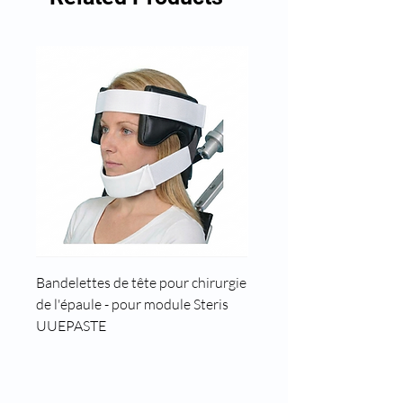
Bandelettes de tête pour chirurgie
Cale tête pour position t
de l'épaule - pour module Steris
UUEPASTE