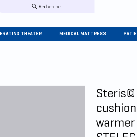
Recherche
infos@kohlas.f
ERATING THEATER
MEDICAL MATTRESS
PATI
Steris©
cushion 
warmer