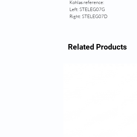
Kohlas reference:
Left: STELEG07G
Right: STELEG07D
Related Products