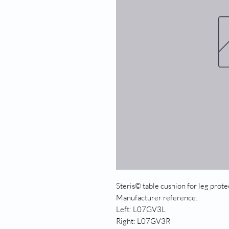
Steris© table cushion for leg pro
Manufacturer reference:
Left: L07GV3L
Right: L07GV3R