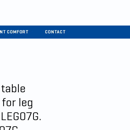
r
04 37 44 15 72
ENT COMFORT
CONTACT
 table
for leg
 LEG07G.