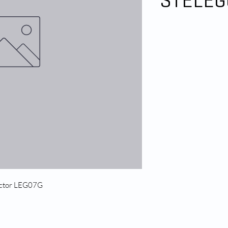
STELEG
tector LEG07G