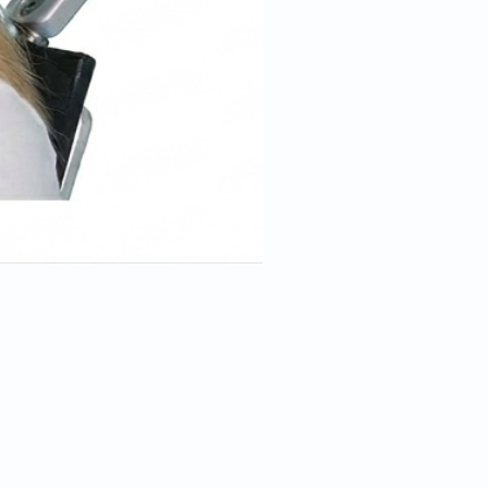
Cale tête pour position trend
Ask for a quote