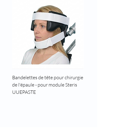
Bandelettes de tête pour chirurgie
Cale tête pour position t
de l'épaule - pour module Steris
UUEPASTE
8 rue des roses
69960 Corbas