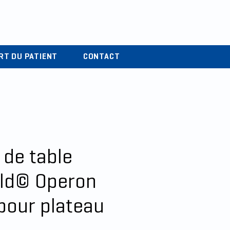
r
04 37 44 15 72
RT DU PATIENT
CONTACT
 de table
ld© Operon
pour plateau