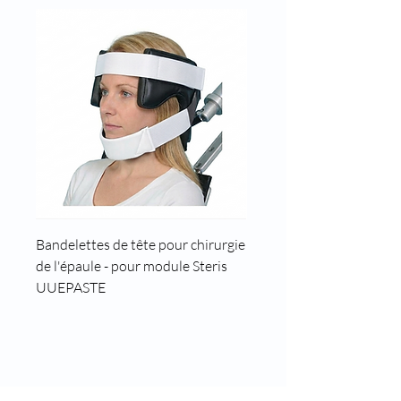
Bandelettes de tête pour chirurgie
Cale tête pour position t
de l'épaule - pour module Steris
UUEPASTE
8 rue des roses