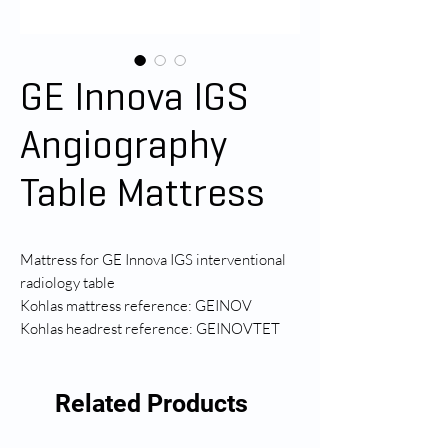
GE Innova IGS
Angiography
Table Mattress
Mattress for GE Innova IGS interventional
radiology table
Kohlas mattress reference: GEINOV
Kohlas headrest reference: GEINOVTET
Related Products