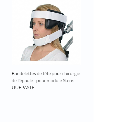
Bandelettes de tête pour chirurgie
Cale tête pour position t
de l'épaule - pour module Steris
UUEPASTE
8 rue des roses
69960 Corbas