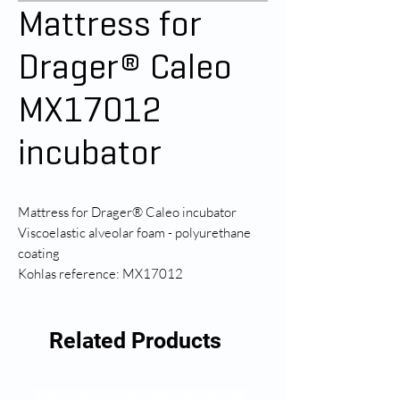
Mattress for
Drager® Caleo
MX17012
incubator
Mattress for Drager® Caleo incubator
Viscoelastic alveolar foam - polyurethane
coating
Kohlas reference: MX17012
Related Products