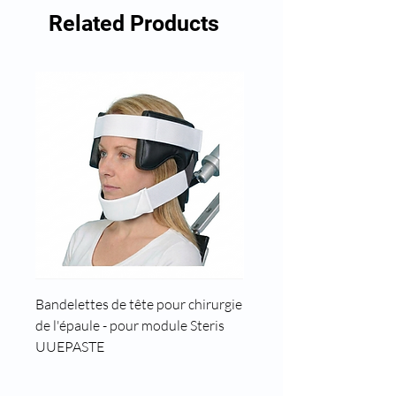
Related Products
Bandelettes de tête pour chirurgie
Cale tête pour position t
de l'épaule - pour module Steris
UUEPASTE