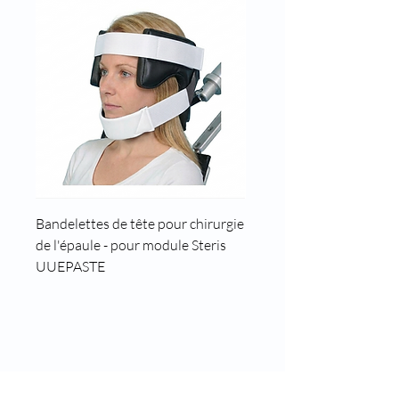
Bandelettes de tête pour chirurgie
Cale tête pour position t
de l'épaule - pour module Steris
UUEPASTE
8 rue des roses
69960 Corbas