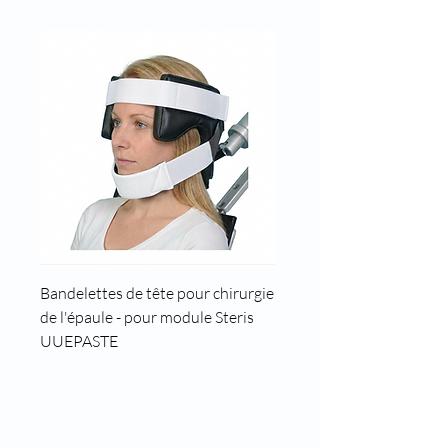
Bandelettes de tête pour chirurgie
Cale tête pour position t
de l'épaule - pour module Steris
UUEPASTE