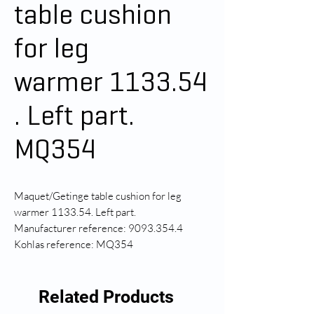
table cushion
for leg
warmer 1133.54
. Left part.
MQ354
Maquet/Getinge table cushion for leg
warmer 1133.54. Left part.
Manufacturer reference: 9093.354.4
Kohlas reference: MQ354
Related Products