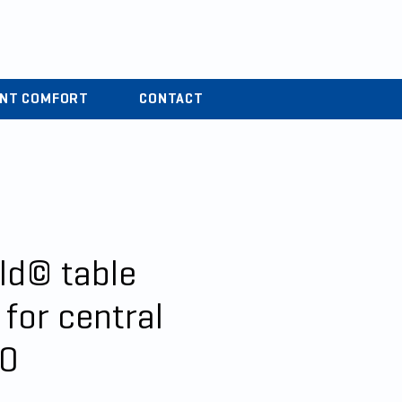
r
04 37 44 15 72
ENT COMFORT
CONTACT
ld© table
for central
10