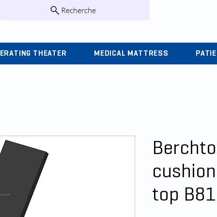
Recherche
infos@kohlas.f
ERATING THEATER
MEDICAL MATTRESS
PATI
Berchto
cushion 
top B8