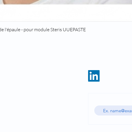
Quick View
 de l'épaule - pour module Steris UUEPASTE
HOME
CATALOG
Enter your email ad