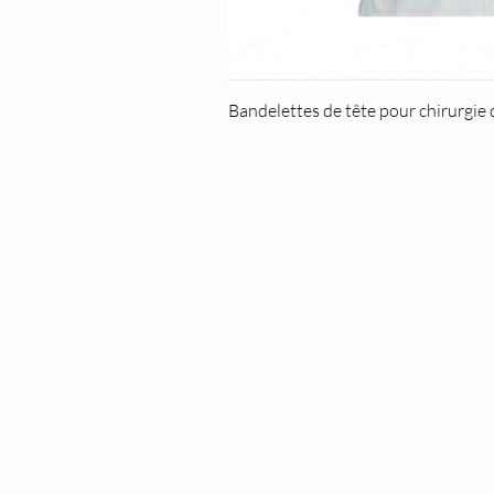
Bandelettes de tête pour chirurgie
8 rue des roses
69960 Corbas
Phone: 04 37 44 15 72
Fax: 04 28 10 38 34
Email:
infos@kohlas.fr