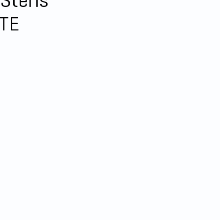
Steris
TE