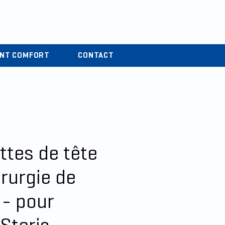
r
04 37 44 15 72
ENT COMFORT
CONTACT
ttes de tête
irurgie de
 - pour