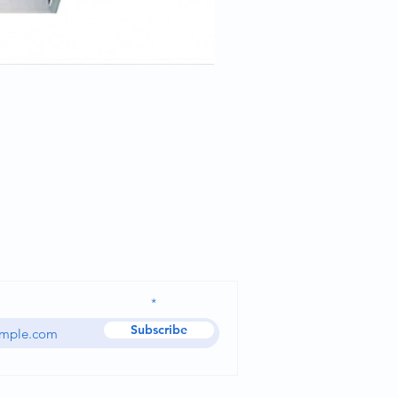
Cale tête pour position trend
Ask for a quote
dress and receive our news
Subscribe