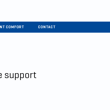
r
04 37 44 15 72
ENT COMFORT
CONTACT
e support