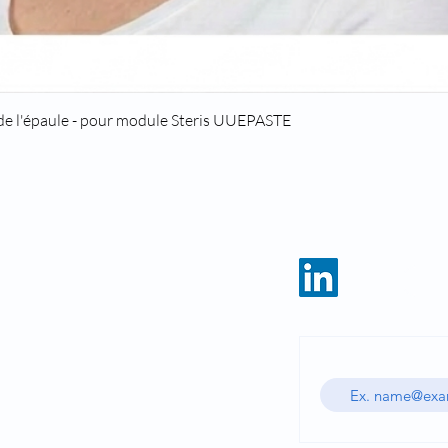
Quick View
 de l'épaule - pour module Steris UUEPASTE
HOME
CATALOG
Enter your email ad