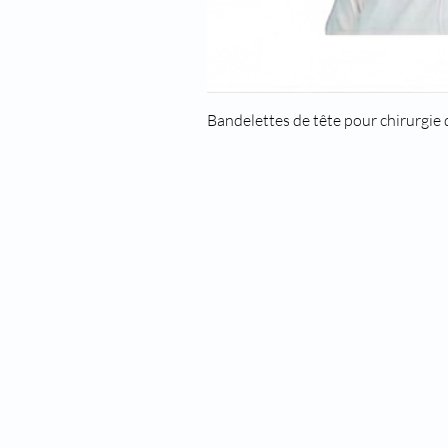
Bandelettes de tête pour chirurgie
8 rue des roses
69960 Corbas
Phone: 04 37 44 15 72
Fax: 04 28 10 38 34
Email:
infos@kohlas.fr