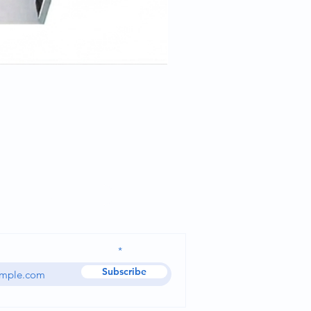
Cale tête pour position trend
Ask for a quote
dress and receive our news
Subscribe