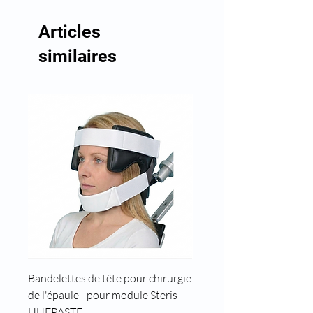
Articles
similaires
Bandelettes de tête pour chirurgie
Cale tête pour position t
de l'épaule - pour module Steris
UUEPASTE