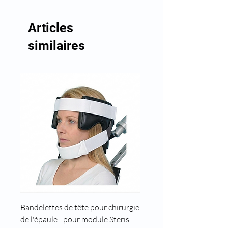
Articles
similaires
Bandelettes de tête pour chirurgie
Cale tête pour position t
de l'épaule - pour module Steris