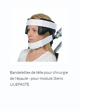
Bandelettes de tête pour chirurgie
Cale tête pour position t
de l'épaule - pour module Steris
UUEPASTE