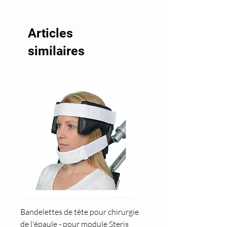
Articles
similaires
Bandelettes de tête pour chirurgie
Cale tête pour position t
de l'épaule - pour module Steris