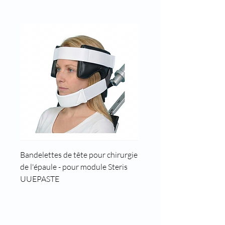
Bandelettes de tête pour chirurgie
Cale tête pour position t
de l'épaule - pour module Steris
UUEPASTE