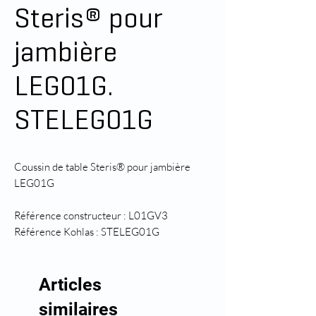
Steris® pour
jambière
LEG01G.
STELEG01G
Coussin de table Steris® pour jambière
LEG01G
Référence constructeur : L01GV3
Référence Kohlas : STELEG01G
Articles
similaires