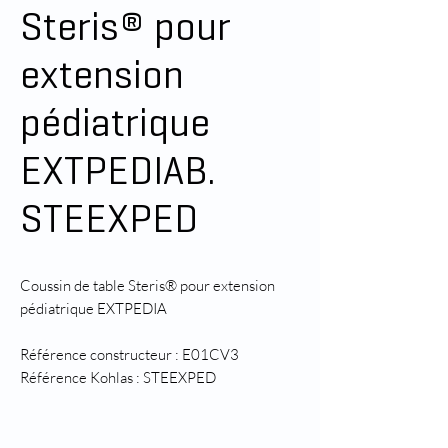
Steris® pour
extension
pédiatrique
EXTPEDIAB.
STEEXPED
Coussin de table Steris® pour extension
pédiatrique EXTPEDIA
Référence constructeur : E01CV3
Référence Kohlas : STEEXPED