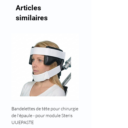
Articles
similaires
Bandelettes de tête pour chirurgie
Cale tête pour position t
de l'épaule - pour module Steris
UUEPASTE