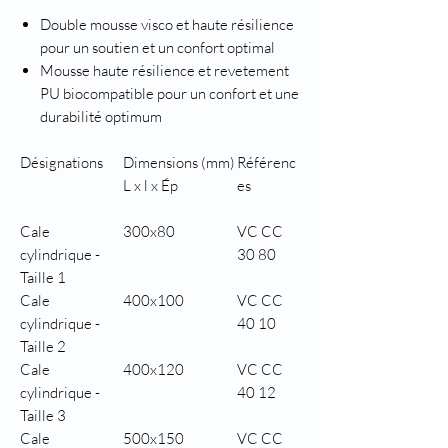
Double mousse visco et haute résilience
pour un soutien et un confort optimal
Mousse haute résilience et revetement
PU biocompatible pour un confort et une
durabilité optimum
Désignations
Dimensions (mm)
Référenc
L x l x Ép
es
Cale
300x80
VC CC
cylindrique -
30 80
Taille 1
Cale
400x100
VC CC
cylindrique -
40 10
Taille 2
Cale
400x120
VC CC
cylindrique -
40 12
Taille 3
Cale
500x150
VC CC