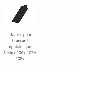
Matelas pour
brancard
ophtalmique
Stryker 1069-1079-
1089
8 rue des roses
69960 Corbas
Téléphone :
04 37 44 15 72
Fax : 04 28 10 38 34