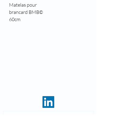
Matelas pour
brancard BMB©
60cm
8 rue des roses
69960 Corbas
Téléphone :
04 37 44 15 72
Fax : 04 28 10 38 34
E-mail :
infos@kohlas.fr
Mentions légales
Saisissez votre adresse e-mail et
recevez nos actualités